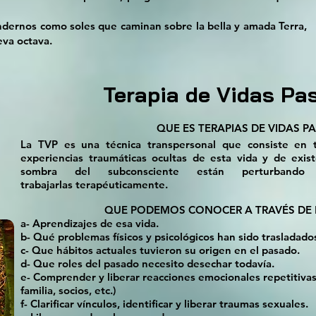
ndernos como soles que caminan sobre la bella y amada Terra,
eva octava.
Terapia de Vidas Pa
QUE ES TERAPIAS DE VIDAS P
La TVP es una técnica transpersonal que consiste en tr
experiencias traumáticas ocultas de esta vida y de exis
sombra del subconsciente están perturbando
trabajarlas
terapéuticamente.
QUE PODEMOS CONOCER A TRAVÉS DE E
a- Aprendizajes de esa vida.
b- Qué problemas físicos y psicológicos han sido trasladado
c- Que hábitos actuales tuvieron su origen en el pasado.
d- Que roles del pasado necesito desechar todavía.
e- Comprender y liberar reacciones emocionales repetitivas 
familia, socios, etc.)
f- Clarificar vínculos, identificar y liberar traumas sexuales.