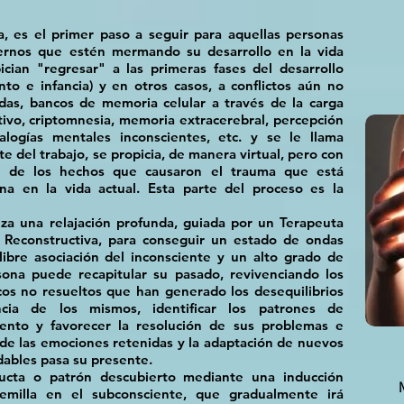
a, es el primer paso a seguir para aquellas personas
ternos que estén mermando su desarrollo en la vida
cian "regresar" a las primeras fases del desarrollo
ento e infancia) y en otros casos, a conflictos aún no
das, bancos de memoria celular a través de la carga
tivo, criptomnesia, memoria extracerebral, percepción
alogías mentales inconscientes, etc. y se le llama
 del trabajo, se propicia, de manera virtual, pero con
ón de los hechos que causaron el trauma que está
na en la vida actual. Esta parte del proceso es la
za una relajación profunda, guiada por un Terapeuta
a Reconstructiva, para conseguir un estado de ondas
libre asociación del inconsciente y un alto grado de
sona puede recapitular su pasado, revivenciando los
cos no resueltos que han generado los desequilibrios
ncia de los mismos, identificar los patrones de
nto y favorecer la resolución de sus problemas e
r de las emociones retenidas y la adaptación de nuevos
dables pasa su presente.
ucta o patrón descubierto mediante una inducción
emilla en el subconsciente, que gradualmente irá