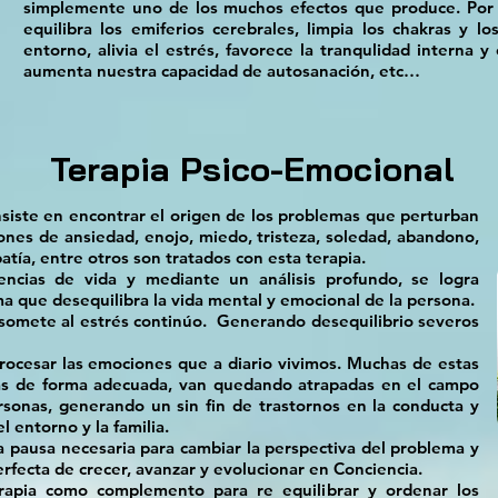
simplemente uno de los muchos efectos que produce. Por 
equilibra los emiferios cerebrales, limpia los chakras y l
entorno, alivia el estrés, favorece la tranqulidad interna y
aumenta nuestra capacidad de autosanación, etc…
Terapia Psico-Emocional
nsiste en encontrar el origen de los problemas que perturban
iones de ansiedad, enojo, miedo, tristeza, soledad, abandono,
atía, entre otros son tratados con esta terapia.
iencias de vida y mediante un análisis profundo, se logra
a que desequilibra la vida mental y emocional de la persona.
omete al estrés continúo. Generando desequilibrio severos
rocesar las emociones que a diario vivimos. Muchas de estas
as de forma adecuada, van quedando atrapadas en el campo
rsonas, generando un sin fin de trastornos en la conducta y
el entorno y la familia.
la pausa necesaria para cambiar la perspectiva del problema y
rfecta de crecer, avanzar y evolucionar en Conciencia.
rapia como complemento para re equilibrar y ordenar los