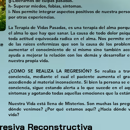
g-Liberarnos de culpas pasadas.
h- Superar miedos, fobias, síntomas.
i- Nos permite integrar aspectos positivos de nuestra pers
por otras experiencias.
La Terapia de Vidas Pasadas, es una terapia del alma porqu
el alma lo que hay que sanar. La causa de todo dolor psí
toda actitud equivocada radica en el alma. Nos permite en
te
de las raíces enfermizas que son la causa de los problem
aumentar el conocimiento de sí mismo sino también acce
ayuda a mejorar la relación con los demás y desarrollar e
nuestra propia vida.
¿COMO SE REALIZA LA REGRESIÓN? Se realiza a trav
conciencia, mediante el cual el paciente aumenta el gr
accediendo al material inconsciente. Si bien la persona se
conciencia, sigue estando alerta a lo que sucede en el aqu
síntomas y agotando todas aquellas emociones que la está
Nuestra Vida está llena de Misterios. Son muchas las preg
dónde venimos? ¿Por qué estamos aquí? ¿Hacia dónde va
vida?
resiva Reconstructiva