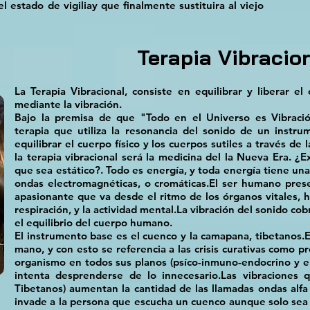
 estado de vigiliay que finalmente sustituira al viejo
Terapia Vibracio
La Terapia Vibracional, consiste en equilibrar y liberar el 
mediante la vibración.
Bajo la premisa de que "Todo en el Universo es Vibración
terapia que utiliza la resonancia del sonido de un instru
equilibrar el cuerpo físico y los cuerpos sutiles a través de
la terapia vibracional será la medicina del la Nueva Era. ¿E
que sea estático?. Todo es energía, y toda energía tiene una 
ondas electromagnéticas, o cromáticas.El ser humano presen
apasionante que va desde el ritmo de los órganos vitales, 
respiración, y la actividad mental.La vibración del sonido cob
el equilibrio del cuerpo humano.
El instrumento base es el cuenco y la camapana, tibetanos.E
mano, y con esto se referencia a las crisis curativas como p
organismo en todos sus planos (psíco-inmuno-endocrino y 
intenta desprenderse de lo innecesario.Las vibraciones 
Tibetanos) aumentan la cantidad de las llamadas ondas alfa
invade a la persona que escucha un cuenco aunque solo se