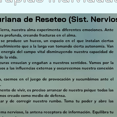
riana de Reseteo (Sist. Nervio
ierra, nuestra alma experimenta diferentes emociones. Ante
a profunda, creando fracturas en el alma.
 se produce un hueco, un espacio en el que instalan ciertas
sufrimiento que a la larga van tomando cierta autonomía. Van
 energía del campo vital disminuyendo nuestra capacidad de
e la vida.
curas ensucian y engañan a nuestros sentidos. Vamos por la
os a las influencias externas y oscurecemos nuestra conexión
ha, caemos en el juego de provocación y sucumbimos ante el
.
nto de vivir, es preciso arrancar de nuestra psique todas las
emos creado como medio de defensa.
nar y de corregir nuestro rumbo. Toma tu poder y abre las
ma nervioso, la antena receptora de información. Equilibra tu