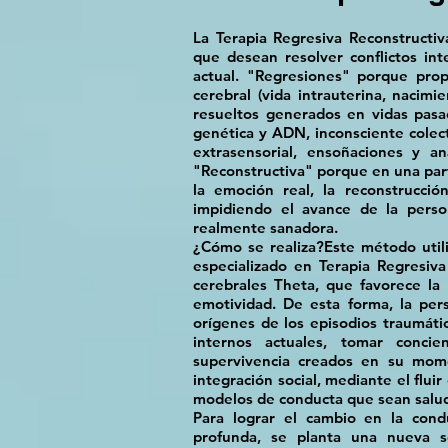
La Terapia Regresiva Reconstructiv
que desean resolver conflictos in
actual. "Regresiones" porque propi
cerebral (vida intrauterina, nacimi
resueltos generados en vidas pasa
genética y ADN, inconsciente colec
extrasensorial, ensoñaciones y an
"Reconstructiva" porque en una parte
la emoción real, la reconstrucci
impidiendo el avance de la perso
realmente sanadora.
¿Cómo se realiza?Este método utili
especializado en Terapia Regresiv
cerebrales Theta, que favorece la 
emotividad. De esta forma, la per
orígenes de los episodios traumáti
internos actuales, tomar concie
supervivencia creados en su mome
integración social, mediante el flui
modelos de conducta que sean salu
Para lograr el cambio en la cond
profunda, se planta una nueva s