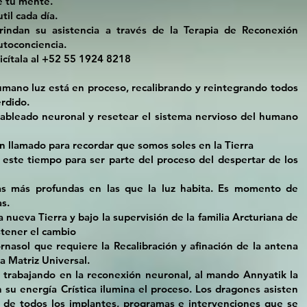
e tu mente.
til cada día.
indan su asistencia a través de la Terapia de Reconexión
utoconciencia.
licítala al +52 55 1924 8218
ano luz está en proceso, recalibrando y reintegrando todos
erdido.
ableado neuronal y resetear el sistema nervioso del humano
n llamado para recordar que somos soles en la Tierra
 este tiempo para ser parte del proceso del despertar de los
pas más profundas en las que la luz habita. Es momento de
s.
 nueva Tierra y bajo la supervisión de la familia Arcturiana de
ostener el cambio
nasol que requiere la Recalibración y afinación de la antena
 Matriz Universal.
á trabajando en la reconexión neuronal, al mando Annyatik la
su energía Crística ilumina el proceso. Los dragones asisten
n de todos los implantes, programas e intervenciones que se