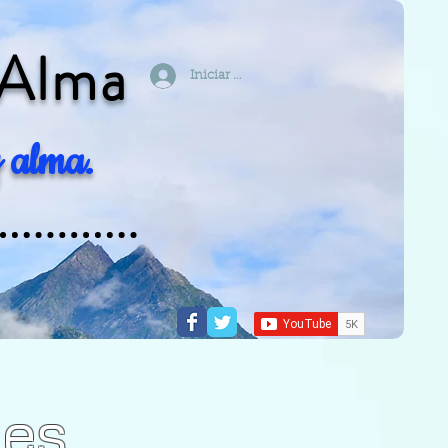
 Alma
Iniciar sesión
 alma.
les