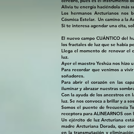
cerebro, pues es el instrumento d
Alivia tu energía haciéndola más su
Los hermanos Arcturianos nos br
Cósmica Estelar. Un camino a la A
Si te interesa agendar una cita, so
El nuevo campo CUÁNTICO del hum
los fractales de luz que se había p
Llega el momento de renovar el c
luz.
Ayer el maestro Yeshúa nos hizo u
Para recordar que venimos a vivir
soñadores.
Para abrir el corazón en las ca
iluminar y abrazar nuestras sombra
Con la ayuda de los ancestros en la
luz. Se nos convoca a brillar y a s
Somos el puente de frecuencia Tor
receptora para ALINEARNOS con la
Un ejército de luz Arcturiana est
madre Arcturiana Dorada, que con 
en la transmutación y eliminació