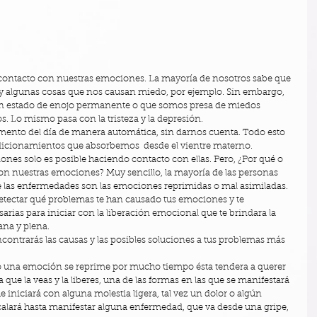
r contacto con nuestras emociones. La mayoría de nosotros sabe que 
y algunas cosas que nos causan miedo, por ejemplo. Sin embargo, 
n estado de enojo permanente o que somos presa de miedos 
. Lo mismo pasa con la tristeza y la depresión. 
nto del día de manera automática, sin darnos cuenta. Todo esto 
icionamientos que absorbemos  desde el vientre materno. 
es solo es posible haciendo contacto con ellas. Pero, ¿Por qué o 
on nuestras emociones? Muy sencillo, la mayoría de las personas 
e las enfermedades son las emociones reprimidas o mal asimiladas. 
tectar qué problemas te han causado tus emociones y te 
rias para iniciar con la liberación emocional que te brindara la 
ana y plena. 
ontrarás las causas y las posibles soluciones a tus problemas más 
 una emoción se reprime por mucho tiempo ésta tendera a querer 
ue la veas y la liberes, una de las formas en las que se manifestará 
que iniciará con alguna molestia ligera, tal vez un dolor o algún 
scalará hasta manifestar alguna enfermedad, que va desde una gripe, 