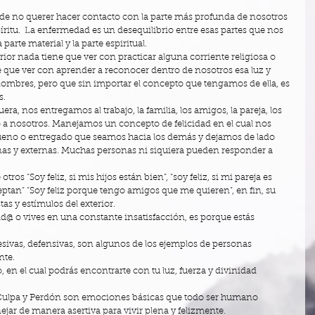
de no querer hacer contacto con la parte más profunda de nosotros 
ritu.  La enfermedad es un desequilibrio entre esas partes que nos 
rte material y la parte espiritual. 
ior nada tiene que ver con practicar alguna corriente religiosa o 
ne que ver con aprender a reconocer dentro de nosotros esa luz y 
nombres, pero que sin importar el concepto que tengamos de ella, es 
. 
, nos entregamos al trabajo, la familia, los amigos, la pareja, los 
 a nosotros. Manejamos un concepto de felicidad en el cual nos 
bueno o entregado que seamos hacia los demás y dejamos de lado 
nas y externas. Muchas personas ni siquiera pueden responder a 
s “Soy feliz, si mis hijos están bien”, “soy feliz, si mi pareja es 
aceptan” “Soy feliz porque tengo amigos que me quieren”, en fin, su 
as y estímulos del exterior. 
mid@ o vives en una constante insatisfacción, es porque estás 
ivas, defensivas, son algunos de los ejemplos de personas 
te. 
, en el cual podrás encontrarte con tu luz, fuerza y divinidad 
 Culpa y Perdón son emociones básicas que todo ser humano 
jar de manera asertiva para vivir plena y felizmente. 