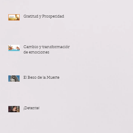
Gratitud y Prosperidad
Cambio y transformación
de emociones
El Beso de la Muerte
¡Detente!