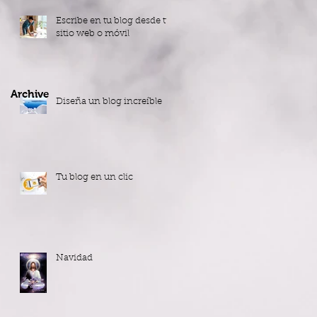
Escribe en tu blog desde tu
sitio web o móvil
Archive
Diseña un blog increíble
Tu blog en un clic
Navidad