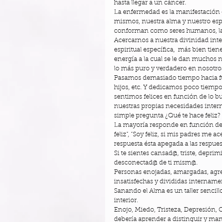
hasta llegar a un cáncer. 
La enfermedad es la manifestación 
mismos, nuestra alma y nuestro espí
conforman como seres humanos, la pa
Acercarnos a nuestra divinidad inter
espiritual específica,  más bien tie
energía a la cual se le dan muchos 
lo más puro y verdadero en nosotros
Pasamos demasiado tiempo hacia fuera
hijos, etc. Y dedicamos poco tiempo
sentimos felices en función de lo 
nuestras propias necesidades inter
simple pregunta ¿Qué te hace feliz? 
La mayoría responde en función de otro
feliz”, “Soy feliz, si mis padres me 
respuesta ésta apegada a las respuest
Si te sientes cansad@, triste, depri
desconectad@ de ti mism@. 
Personas enojadas, amargadas, agres
insatisfechas y divididas internamen
Sanando el Alma es un taller sencillo
interior. 
Enojo, Miedo, Tristeza, Depresión,
debería aprender a distinguir y mane