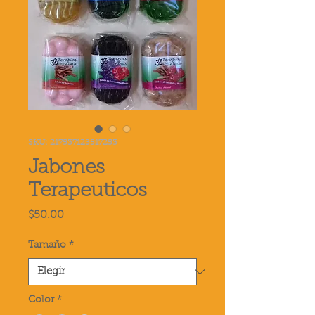
SKU: 217537123517253
Jabones
Terapeuticos
Precio
$50.00
Tamaño
*
Color
*