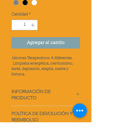
Cantidad
*
Agregar al carrito
Jabones Terapeuticos. 6 diferentes. 
 Limpieza energética, nerviosismo, 
esrés, depresión, alegría, suerte y 
fortuna.
INFORMACIÓN DE
PRODUCTO
Soy la descripción de un producto. 
POLÍTICA DE DEVOLUCIÓN Y
Soy el lugar ideal para agregar 
REEMBOLSO
detalles sobre tu producto, así 
como tamaño, materiales, 