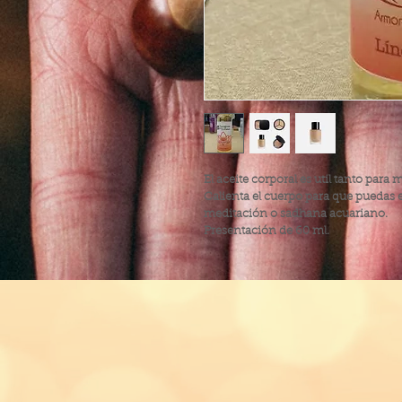
El aceite corporal es util tanto para 
Calienta el cuerpo para que puedas en
meditación o sadhana acuariano.
Presentación de 60 ml.