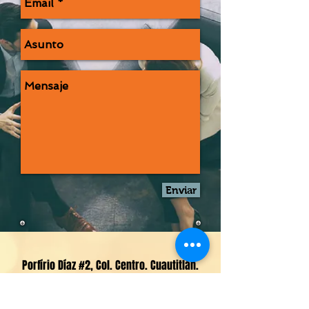
Enviar
Porfírio Díaz #2
,
Col. Centro. Cuautitlán.
México.